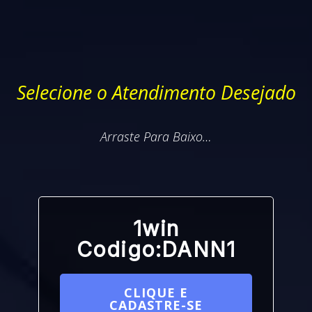
Selecione o Atendimento Desejado
Arraste Para Baixo…
1win
Codigo:DANN1
CLIQUE E
CADASTRE-SE