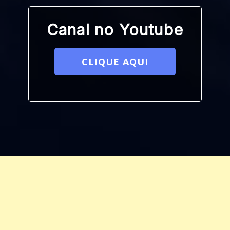
Canal no Youtube
CLIQUE AQUI