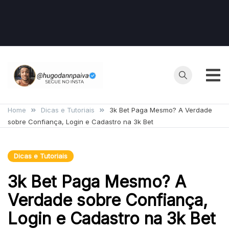
Hugo
Seu Site de
Conteudos de
Home
Dicas e Tutoriais
3k Bet Paga Mesmo? A Verdade
Dann
sobre Confiança, Login e Cadastro na 3k Bet
IAS e Avaliação
de Mídias
Lucrativas
Dicas e Tutoriais
3k Bet Paga Mesmo? A
Verdade sobre Confiança,
Login e Cadastro na 3k Bet