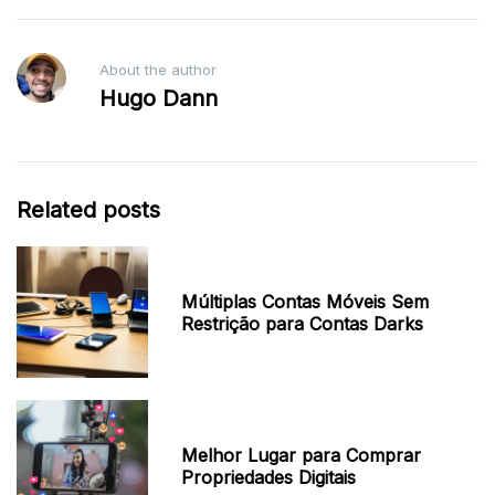
About the author
Hugo Dann
Related posts
Múltiplas Contas Móveis Sem
Restrição para Contas Darks
Melhor Lugar para Comprar
Propriedades Digitais