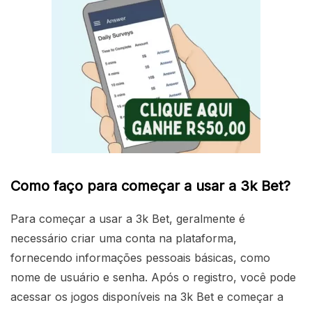
Como faço para começar a usar a 3k Bet?
Para começar a usar a 3k Bet, geralmente é
necessário criar uma conta na plataforma,
fornecendo informações pessoais básicas, como
nome de usuário e senha. Após o registro, você pode
acessar os jogos disponíveis na 3k Bet e começar a