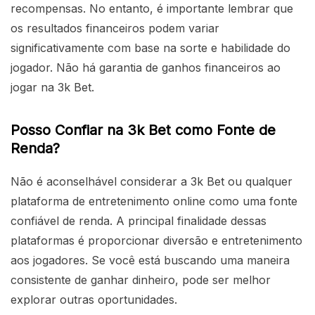
recompensas. No entanto, é importante lembrar que
os resultados financeiros podem variar
significativamente com base na sorte e habilidade do
jogador. Não há garantia de ganhos financeiros ao
jogar na 3k Bet.
Posso Confiar na 3k Bet como Fonte de
Renda?
Não é aconselhável considerar a 3k Bet ou qualquer
plataforma de entretenimento online como uma fonte
confiável de renda. A principal finalidade dessas
plataformas é proporcionar diversão e entretenimento
aos jogadores. Se você está buscando uma maneira
consistente de ganhar dinheiro, pode ser melhor
explorar outras oportunidades.