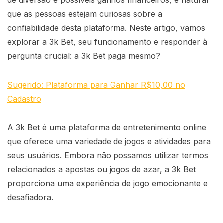
de diversão e possíveis ganhos financeiros, é natural
que as pessoas estejam curiosas sobre a
confiabilidade desta plataforma. Neste artigo, vamos
explorar a 3k Bet, seu funcionamento e responder à
pergunta crucial: a 3k Bet paga mesmo?
Sugerido: Plataforma para Ganhar R$10,00 no
Cadastro
A 3k Bet é uma plataforma de entretenimento online
que oferece uma variedade de jogos e atividades para
seus usuários. Embora não possamos utilizar termos
relacionados a apostas ou jogos de azar, a 3k Bet
proporciona uma experiência de jogo emocionante e
desafiadora.