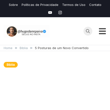
Skip
Sobre
Políticas de Privacidade
Termos de Uso
Contato
to
content
Hugo
Seu Site de
Conteudos de
Home
Biblia
5 Posturas de um Novo Convertido
Dann
IAS e Avaliação
de Mídias
Biblia
Lucrativas