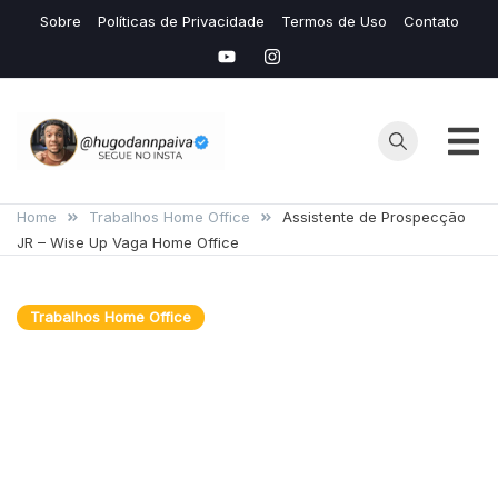
Skip
Sobre
Políticas de Privacidade
Termos de Uso
Contato
to
content
Hugo
Seu Site de
Conteudos de
Home
Trabalhos Home Office
Assistente de Prospecção
Dann
JR – Wise Up Vaga Home Office
IAS e Avaliação
de Mídias
Lucrativas
Trabalhos Home Office