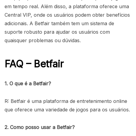
em tempo real. Além disso, a plataforma oferece uma
Central VIP, onde os usuários podem obter benefícios
adicionais. A Betfair também tem um sistema de
suporte robusto para ajudar os usuários com
quaisquer problemas ou dúvidas.
FAQ – Betfair
1. O que é a Betfair?
R: Betfair é uma plataforma de entretenimento online
que oferece uma variedade de jogos para os usuários.
2. Como posso usar a Betfair?