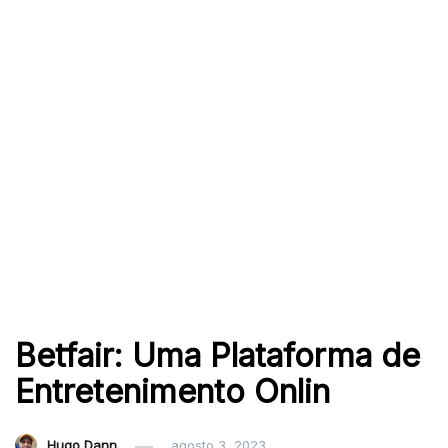
Betfair: Uma Plataforma de
Entretenimento Onlin
Hugo Dann
agosto 3, 2023