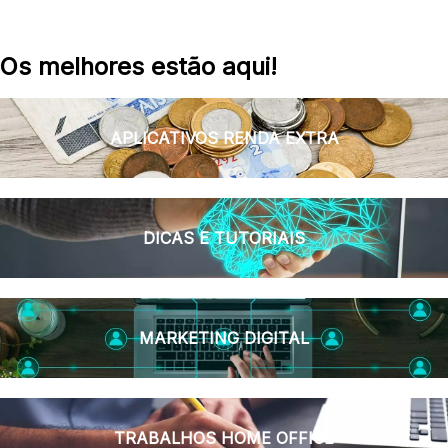
Os melhores estão aqui!
APLICATIVOS RENDA EXTRA
DICAS E TUTORIAIS
MARKETING DIGITAL
TRABALHOS HOME OFFICE