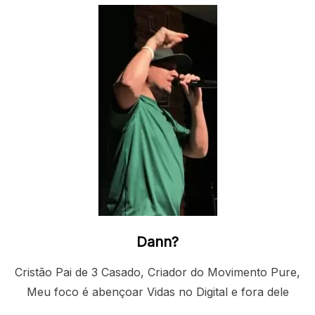
Dann?
Cristão Pai de 3 Casado, Criador do Movimento Pure,
Meu foco é abençoar Vidas no Digital e fora dele