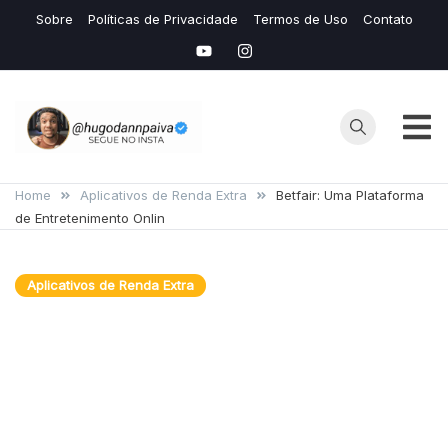
Skip
Sobre
Políticas de Privacidade
Termos de Uso
Contato
to
content
Hugo
Seu Site de
Conteudos de
Home
Aplicativos de Renda Extra
Betfair: Uma Plataforma
Dann
de Entretenimento Onlin
IAS e Avaliação
de Mídias
Lucrativas
Aplicativos de Renda Extra