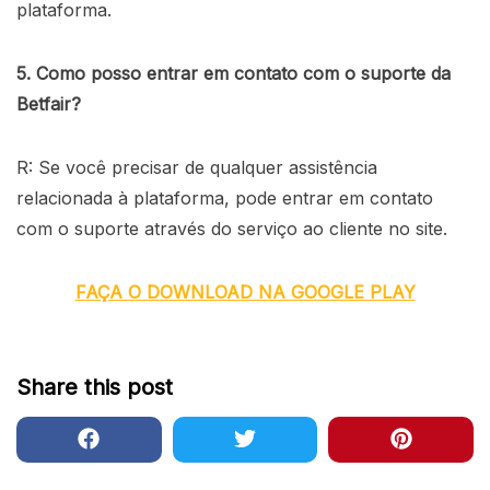
plataforma.
5. Como posso entrar em contato com o suporte da
Betfair?
R: Se você precisar de qualquer assistência
relacionada à plataforma, pode entrar em contato
com o suporte através do serviço ao cliente no site.
FAÇA O DOWNLOAD NA GOOGLE PLAY
Share this post