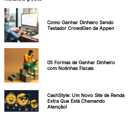
Como Ganhar Dinheiro Sendo
Testador CrowdGen da Appen
05 Formas de Ganhar Dinheiro
com Notinhas Fiscais
CashStyle: Um Novo Site de Renda
Extra Que Está Chamando
Atenção!