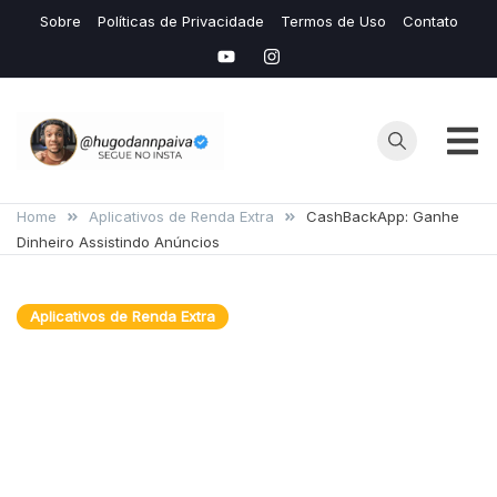
Skip
Sobre
Políticas de Privacidade
Termos de Uso
Contato
to
content
Hugo
Seu Site de
Conteudos de
Home
Aplicativos de Renda Extra
CashBackApp: Ganhe
Dann
Dinheiro Assistindo Anúncios
IAS e Avaliação
de Mídias
Lucrativas
Aplicativos de Renda Extra