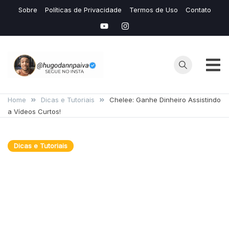
Skip
Sobre
Políticas de Privacidade
Termos de Uso
Contato
to
content
Hugo
Seu Site de
Conteudos de
Home
Dicas e Tutoriais
Chelee: Ganhe Dinheiro Assistindo
Dann
a Vídeos Curtos!
IAS e Avaliação
de Mídias
Lucrativas
Dicas e Tutoriais