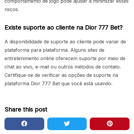
comportamento de jogo pode ajudar a minimizar esses
riscos.
Existe suporte ao cliente na Dior 777 Bet?
A disponibilidade de suporte ao cliente pode variar de
plataforma para plataforma. Alguns sites de
entretenimento online oferecem suporte por meio de
chat ao vivo, e-mail ou outros métodos de contato.
Certifique-se de verificar as opções de suporte na
plataforma Dior 777 Bet que você está usando.
Share this post