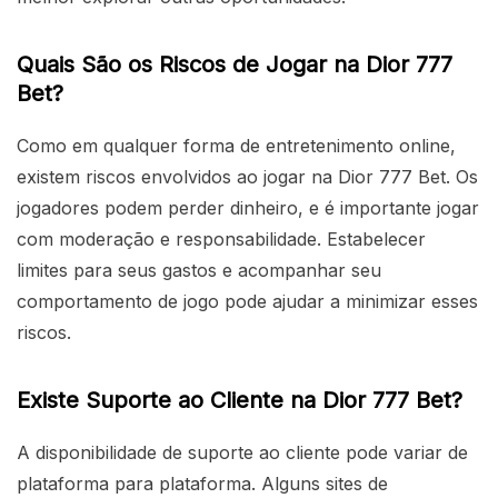
Quais São os Riscos de Jogar na Dior 777
Bet?
Como em qualquer forma de entretenimento online,
existem riscos envolvidos ao jogar na Dior 777 Bet. Os
jogadores podem perder dinheiro, e é importante jogar
com moderação e responsabilidade. Estabelecer
limites para seus gastos e acompanhar seu
comportamento de jogo pode ajudar a minimizar esses
riscos.
Existe Suporte ao Cliente na Dior 777 Bet?
A disponibilidade de suporte ao cliente pode variar de
plataforma para plataforma. Alguns sites de