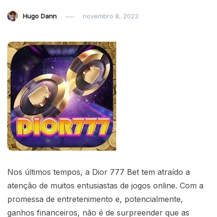
Hugo Dann
novembro 8, 2023
Nos últimos tempos, a Dior 777 Bet tem atraído a
atenção de muitos entusiastas de jogos online. Com a
promessa de entretenimento e, potencialmente,
ganhos financeiros, não é de surpreender que as