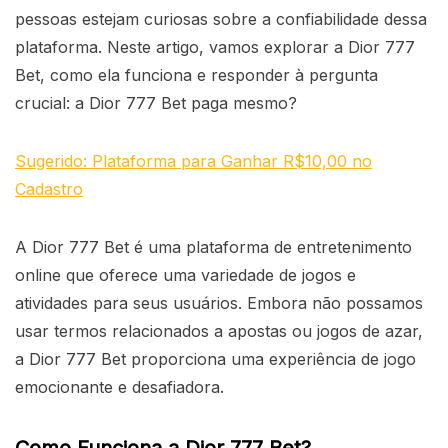
pessoas estejam curiosas sobre a confiabilidade dessa
plataforma. Neste artigo, vamos explorar a Dior 777
Bet, como ela funciona e responder à pergunta
crucial: a Dior 777 Bet paga mesmo?
Sugerido: Plataforma para Ganhar R$10,00 no
Cadastro
A Dior 777 Bet é uma plataforma de entretenimento
online que oferece uma variedade de jogos e
atividades para seus usuários. Embora não possamos
usar termos relacionados a apostas ou jogos de azar,
a Dior 777 Bet proporciona uma experiência de jogo
emocionante e desafiadora.