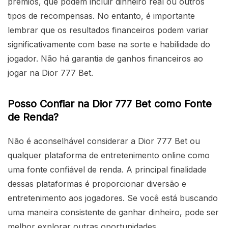
prêmios, que podem incluir dinheiro real ou outros
tipos de recompensas. No entanto, é importante
lembrar que os resultados financeiros podem variar
significativamente com base na sorte e habilidade do
jogador. Não há garantia de ganhos financeiros ao
jogar na Dior 777 Bet.
Posso Confiar na Dior 777 Bet como Fonte
de Renda?
Não é aconselhável considerar a Dior 777 Bet ou
qualquer plataforma de entretenimento online como
uma fonte confiável de renda. A principal finalidade
dessas plataformas é proporcionar diversão e
entretenimento aos jogadores. Se você está buscando
uma maneira consistente de ganhar dinheiro, pode ser
melhor explorar outras oportunidades.