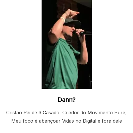
Dann?
Cristão Pai de 3 Casado, Criador do Movimento Pure,
Meu foco é abençoar Vidas no Digital e fora dele