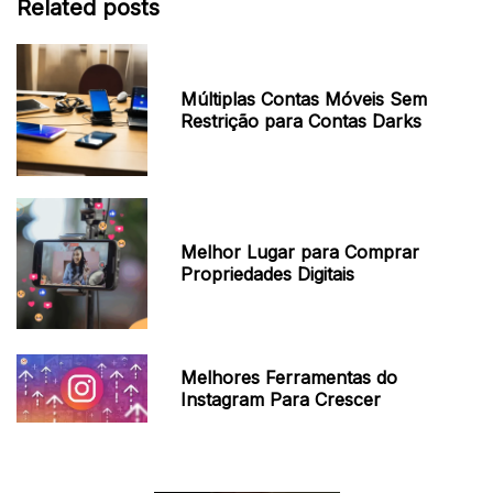
Related posts
Múltiplas Contas Móveis Sem
Restrição para Contas Darks
Melhor Lugar para Comprar
Propriedades Digitais
Melhores Ferramentas do
Instagram Para Crescer