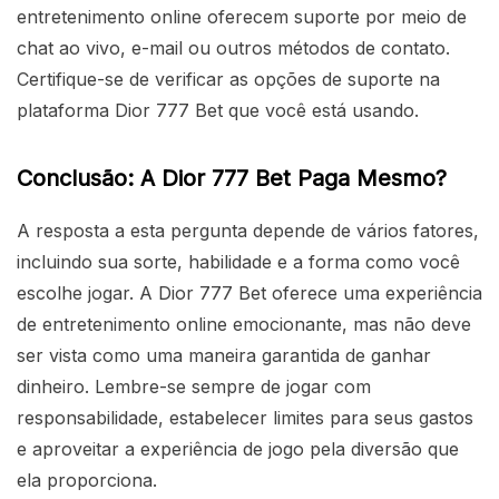
entretenimento online oferecem suporte por meio de
chat ao vivo, e-mail ou outros métodos de contato.
Certifique-se de verificar as opções de suporte na
plataforma Dior 777 Bet que você está usando.
Conclusão: A Dior 777 Bet Paga Mesmo?
A resposta a esta pergunta depende de vários fatores,
incluindo sua sorte, habilidade e a forma como você
escolhe jogar. A Dior 777 Bet oferece uma experiência
de entretenimento online emocionante, mas não deve
ser vista como uma maneira garantida de ganhar
dinheiro. Lembre-se sempre de jogar com
responsabilidade, estabelecer limites para seus gastos
e aproveitar a experiência de jogo pela diversão que
ela proporciona.