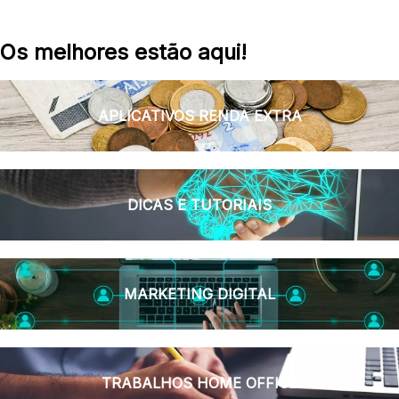
Os melhores estão aqui!
APLICATIVOS RENDA EXTRA
DICAS E TUTORIAIS
MARKETING DIGITAL
TRABALHOS HOME OFFICE