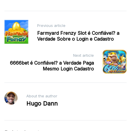
Post
Previous article
navigation
Farmyard Frenzy Slot é Confiável? a
Verdade Sobre o Login e Cadastro
Next article
6666bet é Confiável? a Verdade Paga
Mesmo Login Cadastro
About the author
Hugo Dann