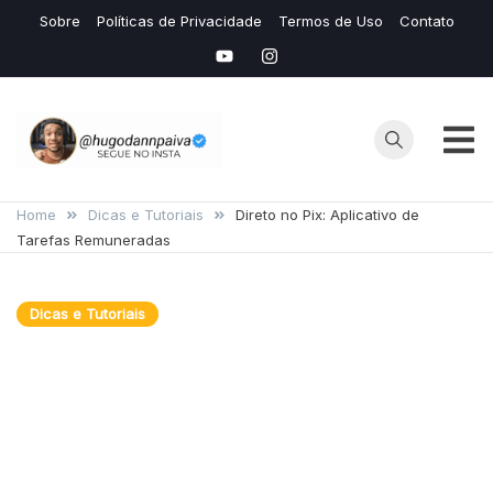
Skip
Sobre
Políticas de Privacidade
Termos de Uso
Contato
to
content
Hugo
Seu Site de
Conteudos de
Home
Dicas e Tutoriais
Direto no Pix: Aplicativo de
Dann
Tarefas Remuneradas
IAS e Avaliação
de Mídias
Lucrativas
Dicas e Tutoriais