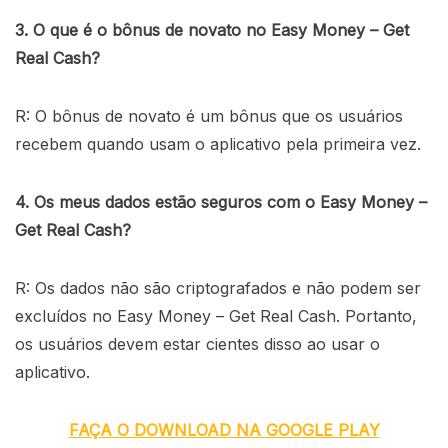
3. O que é o bônus de novato no Easy Money – Get
Real Cash?
R: O bônus de novato é um bônus que os usuários
recebem quando usam o aplicativo pela primeira vez.
4. Os meus dados estão seguros com o Easy Money –
Get Real Cash?
R: Os dados não são criptografados e não podem ser
excluídos no Easy Money – Get Real Cash. Portanto,
os usuários devem estar cientes disso ao usar o
aplicativo.
FAÇA O DOWNLOAD NA GOOGLE PLAY