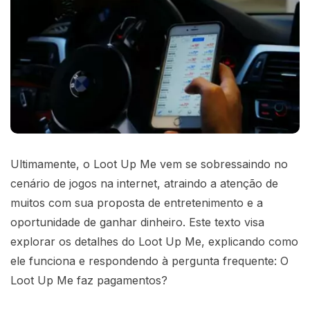
Ultimamente, o Loot Up Me vem se sobressaindo no
cenário de jogos na internet, atraindo a atenção de
muitos com sua proposta de entretenimento e a
oportunidade de ganhar dinheiro. Este texto visa
explorar os detalhes do Loot Up Me, explicando como
ele funciona e respondendo à pergunta frequente: O
Loot Up Me faz pagamentos?