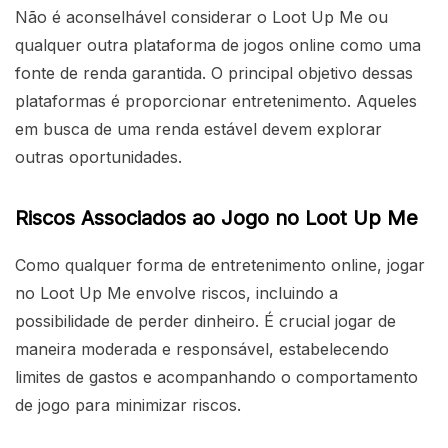
Não é aconselhável considerar o Loot Up Me ou
qualquer outra plataforma de jogos online como uma
fonte de renda garantida. O principal objetivo dessas
plataformas é proporcionar entretenimento. Aqueles
em busca de uma renda estável devem explorar
outras oportunidades.
Riscos Associados ao Jogo no Loot Up Me
Como qualquer forma de entretenimento online, jogar
no Loot Up Me envolve riscos, incluindo a
possibilidade de perder dinheiro. É crucial jogar de
maneira moderada e responsável, estabelecendo
limites de gastos e acompanhando o comportamento
de jogo para minimizar riscos.