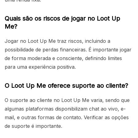
Quais são os riscos de jogar no Loot Up
Me?
Jogar no Loot Up Me traz riscos, incluindo a
possibilidade de perdas financeiras. É importante jogar
de forma moderada e consciente, definindo limites
para uma experiência positiva.
O Loot Up Me oferece suporte ao cliente?
O suporte ao cliente no Loot Up Me varia, sendo que
algumas plataformas disponibilizam chat ao vivo, e-
mail, e outras formas de contato. Verificar as opções
de suporte é importante.