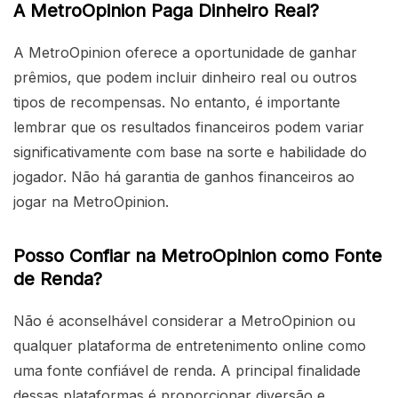
A MetroOpinion Paga Dinheiro Real?
A MetroOpinion oferece a oportunidade de ganhar
prêmios, que podem incluir dinheiro real ou outros
tipos de recompensas. No entanto, é importante
lembrar que os resultados financeiros podem variar
significativamente com base na sorte e habilidade do
jogador. Não há garantia de ganhos financeiros ao
jogar na MetroOpinion.
Posso Confiar na MetroOpinion como Fonte
de Renda?
Não é aconselhável considerar a MetroOpinion ou
qualquer plataforma de entretenimento online como
uma fonte confiável de renda. A principal finalidade
dessas plataformas é proporcionar diversão e