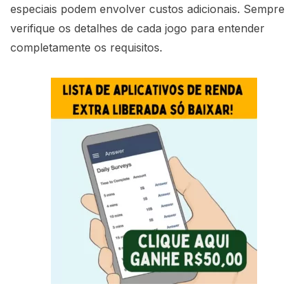
especiais podem envolver custos adicionais. Sempre
verifique os detalhes de cada jogo para entender
completamente os requisitos.