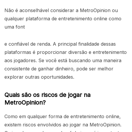
Não é aconselhável considerar a MetroOpinion ou
qualquer plataforma de entretenimento online como
uma font
e confiável de renda. A principal finalidade dessas
plataformas é proporcionar diversão e entretenimento
aos jogadores. Se você está buscando uma maneira
consistente de ganhar dinheiro, pode ser melhor
explorar outras oportunidades.
Quais são os riscos de jogar na
MetroOpinion?
Como em qualquer forma de entretenimento online,
existem riscos envolvidos ao jogar na MetroOpinion.