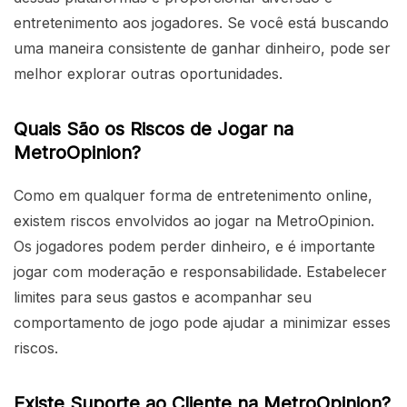
entretenimento aos jogadores. Se você está buscando
uma maneira consistente de ganhar dinheiro, pode ser
melhor explorar outras oportunidades.
Quais São os Riscos de Jogar na
MetroOpinion?
Como em qualquer forma de entretenimento online,
existem riscos envolvidos ao jogar na MetroOpinion.
Os jogadores podem perder dinheiro, e é importante
jogar com moderação e responsabilidade. Estabelecer
limites para seus gastos e acompanhar seu
comportamento de jogo pode ajudar a minimizar esses
riscos.
Existe Suporte ao Cliente na MetroOpinion?