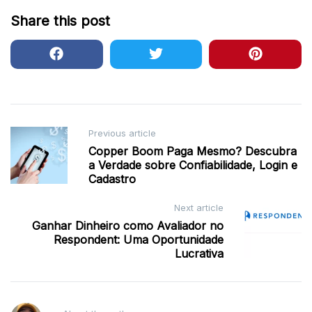
Share this post
Post
Previous article
Copper Boom Paga Mesmo? Descubra
navigation
a Verdade sobre Confiabilidade, Login e
Cadastro
Next article
Ganhar Dinheiro como Avaliador no
Respondent: Uma Oportunidade
Lucrativa