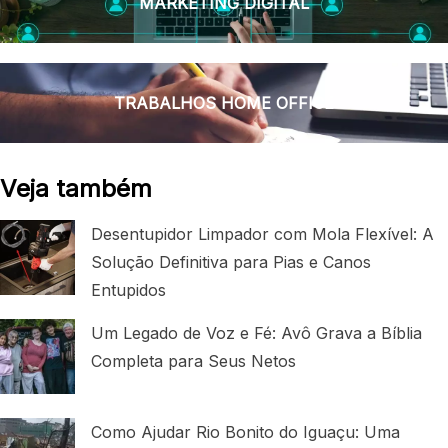
MARKETING DIGITAL
TRABALHOS HOME OFFICE
Veja também
Desentupidor Limpador com Mola Flexível: A
Solução Definitiva para Pias e Canos
Entupidos
Um Legado de Voz e Fé: Avô Grava a Bíblia
Completa para Seus Netos
Como Ajudar Rio Bonito do Iguaçu: Uma