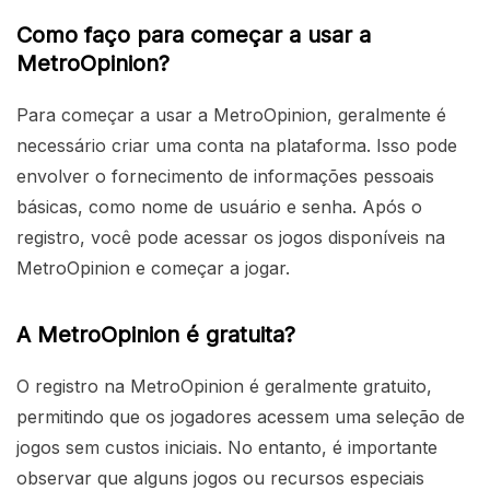
Como faço para começar a usar a
MetroOpinion?
Para começar a usar a MetroOpinion, geralmente é
necessário criar uma conta na plataforma. Isso pode
envolver o fornecimento de informações pessoais
básicas, como nome de usuário e senha. Após o
registro, você pode acessar os jogos disponíveis na
MetroOpinion e começar a jogar.
A MetroOpinion é gratuita?
O registro na MetroOpinion é geralmente gratuito,
permitindo que os jogadores acessem uma seleção de
jogos sem custos iniciais. No entanto, é importante
observar que alguns jogos ou recursos especiais