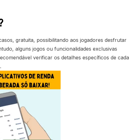
?
asos, gratuita, possibilitando aos jogadores desfrutar
ontudo, alguns jogos ou funcionalidades exclusivas
ecomendável verificar os detalhes específicos de cada
.