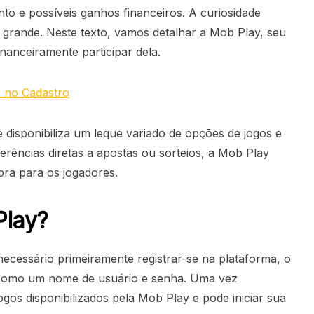
to e possíveis ganhos financeiros. A curiosidade
é grande. Neste texto, vamos detalhar a Mob Play, seu
anceiramente participar dela.
 no Cadastro
 disponibiliza um leque variado de opções de jogos e
erências diretas a apostas ou sorteios, a Mob Play
ora para os jogadores.
Play?
ecessário primeiramente registrar-se na plataforma, o
 como um nome de usuário e senha. Uma vez
jogos disponibilizados pela Mob Play e pode iniciar sua