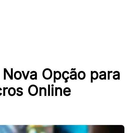
 Nova Opção para
cros Online