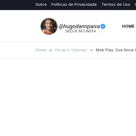
Skip
Sobre
Políticas de Privacidade
Termos de Uso
to
content
HOME
Hugo Dann
Seu Site de Conteudos de IAS e
Avaliação de Mídias Lucrativas
Home
Dicas e Tutoriais
Mob Play: Sua Nova 