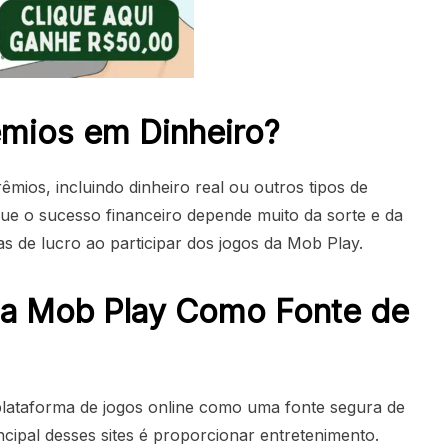
mios em Dinheiro?
êmios, incluindo dinheiro real ou outros tipos de
ue o sucesso financeiro depende muito da sorte e da
ias de lucro ao participar dos jogos da Mob Play.
 a Mob Play Como Fonte de
plataforma de jogos online como uma fonte segura de
cipal desses sites é proporcionar entretenimento.