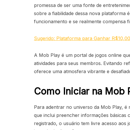
promessa de ser uma fonte de entretenimen
sobre a fiabilidade dessa nova plataforma 
funcionamento e se realmente compensa fin
Sugerido: Plataforma para Ganhar R$10,00
A Mob Play é um portal de jogos online que
atividades para seus membros. Evitando ref
oferece uma atmosfera vibrante e desafiad
Como Iniciar na Mob 
Para adentrar no universo da Mob Play, é n
que inclui preencher informações básicas
registrado, o usuário tem livre acesso aos 