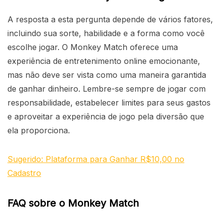
A resposta a esta pergunta depende de vários fatores,
incluindo sua sorte, habilidade e a forma como você
escolhe jogar. O Monkey Match oferece uma
experiência de entretenimento online emocionante,
mas não deve ser vista como uma maneira garantida
de ganhar dinheiro. Lembre-se sempre de jogar com
responsabilidade, estabelecer limites para seus gastos
e aproveitar a experiência de jogo pela diversão que
ela proporciona.
Sugerido: Plataforma para Ganhar R$10,00 no
Cadastro
FAQ sobre o Monkey Match