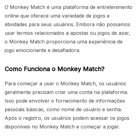
O Monkey Match é uma plataforma de entretenimento
online que oferece uma variedade de jogos e
atividades para seus usuários. Embora não possamos
usar termos relacionados a apostas ou jogos de azar,
o Monkey Match proporciona uma experiência de
jogo emocionante e desafiadora.
Como Funciona o Monkey Match?
Para começar a usar o Monkey Match, os usuários
geralmente precisam criar uma conta na plataforma.
Isso pode envolver o fornecimento de informações
pessoais básicas, como nome de usuário e senha.
Após o registro, os usuários podem acessar os jogos
disponíveis no Monkey Match e começar a jogar.