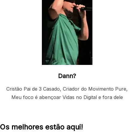
Dann?
Cristão Pai de 3 Casado, Criador do Movimento Pure,
Meu foco é abençoar Vidas no Digital e fora dele
Os melhores estão aqui!