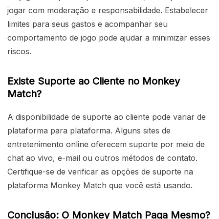
jogar com moderação e responsabilidade. Estabelecer
limites para seus gastos e acompanhar seu
comportamento de jogo pode ajudar a minimizar esses
riscos.
Existe Suporte ao Cliente no Monkey
Match?
A disponibilidade de suporte ao cliente pode variar de
plataforma para plataforma. Alguns sites de
entretenimento online oferecem suporte por meio de
chat ao vivo, e-mail ou outros métodos de contato.
Certifique-se de verificar as opções de suporte na
plataforma Monkey Match que você está usando.
Conclusão: O Monkey Match Paga Mesmo?