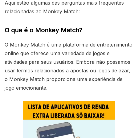
Aqui estão algumas das perguntas mais frequentes
relacionadas ao Monkey Match:
O que é o Monkey Match?
O Monkey Match é uma plataforma de entretenimento
online que oferece uma variedade de jogos e
atividades para seus usuários. Embora não possamos
usar termos relacionados a apostas ou jogos de azar,
o Monkey Match proporciona uma experiência de
jogo emocionante.