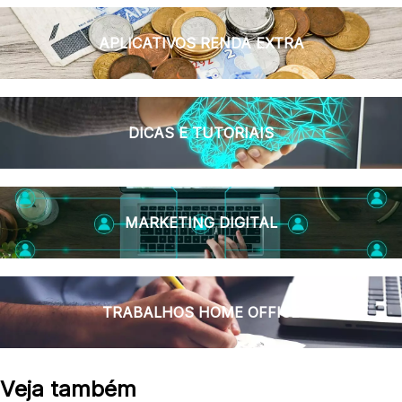
APLICATIVOS RENDA EXTRA
DICAS E TUTORIAIS
MARKETING DIGITAL
TRABALHOS HOME OFFICE
Veja também