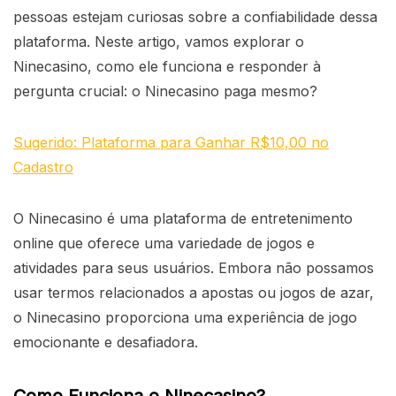
pessoas estejam curiosas sobre a confiabilidade dessa
plataforma. Neste artigo, vamos explorar o
Ninecasino, como ele funciona e responder à
pergunta crucial: o Ninecasino paga mesmo?
Sugerido: Plataforma para Ganhar R$10,00 no
Cadastro
O Ninecasino é uma plataforma de entretenimento
online que oferece uma variedade de jogos e
atividades para seus usuários. Embora não possamos
usar termos relacionados a apostas ou jogos de azar,
o Ninecasino proporciona uma experiência de jogo
emocionante e desafiadora.