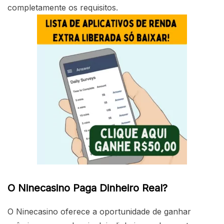
completamente os requisitos.
O Ninecasino Paga Dinheiro Real?
O Ninecasino oferece a oportunidade de ganhar