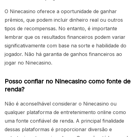
O Ninecasino oferece a oportunidade de ganhar
prêmios, que podem incluir dinheiro real ou outros
tipos de recompensas. No entanto, é importante
lembrar que os resultados financeiros podem variar
significativamente com base na sorte e habilidade do
jogador. Não há garantia de ganhos financeiros ao
jogar no Ninecasino.
Posso confiar no Ninecasino como fonte de
renda?
Não é aconselhável considerar o Ninecasino ou
qualquer plataforma de entretenimento online como
uma fonte confiável de renda. A principal finalidade
dessas plataformas é proporcionar diversão e