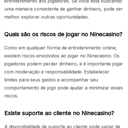
entretenimento aos jogadores. Se você está buscando
uma maneira consistente de ganhar dinheiro, pode ser
melhor explorar outras oportunidades.
Quais são os riscos de jogar no Ninecasino?
Como em qualquer forma de entretenimento online,
existem riscos envolvidos ao jogar no Ninecasino. Os
jogadores podem perder dinheiro, e é importante jogar
com moderação e responsabilidade. Estabelecer
limites para seus gastos e acompanhar seu
comportamento de jogo pode ajudar a minimizar esses
riscos.
Existe suporte ao cliente no Ninecasino?
A disponibilidade de suporte ao cliente pode variar de