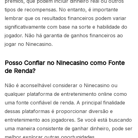
prêmios, que podem incluir dinheiro real ou outros
tipos de recompensas. No entanto, é importante
lembrar que os resultados financeiros podem variar
significativamente com base na sorte e habilidade do
jogador. Não há garantia de ganhos financeiros ao
jogar no Ninecasino.
Posso Confiar no Ninecasino como Fonte
de Renda?
Não é aconselhável considerar o Ninecasino ou
qualquer plataforma de entretenimento online como
uma fonte confiável de renda. A principal finalidade
dessas plataformas é proporcionar diversão e
entretenimento aos jogadores. Se você está buscando
uma maneira consistente de ganhar dinheiro, pode ser
melhor explorar outras oportunidades.