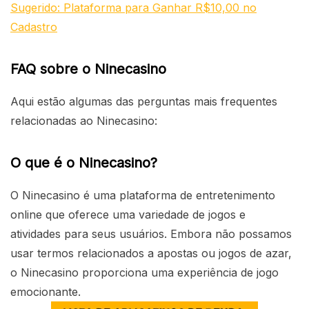
Sugerido: Plataforma para Ganhar R$10,00 no
Cadastro
FAQ sobre o Ninecasino
Aqui estão algumas das perguntas mais frequentes
relacionadas ao Ninecasino:
O que é o Ninecasino?
O Ninecasino é uma plataforma de entretenimento
online que oferece uma variedade de jogos e
atividades para seus usuários. Embora não possamos
usar termos relacionados a apostas ou jogos de azar,
o Ninecasino proporciona uma experiência de jogo
emocionante.