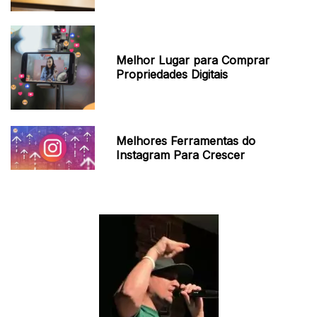
Melhor Lugar para Comprar
Propriedades Digitais
Melhores Ferramentas do
Instagram Para Crescer