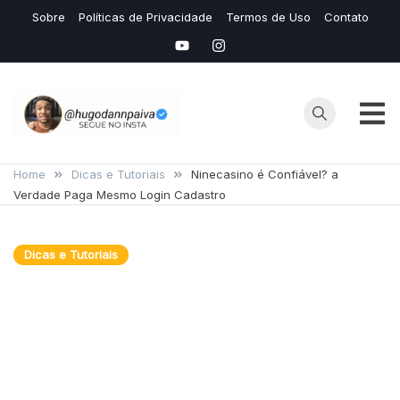
Skip
Sobre
Políticas de Privacidade
Termos de Uso
Contato
to
content
Hugo
Seu Site de
Conteudos de
Home
Dicas e Tutoriais
Ninecasino é Confiável? a
Dann
Verdade Paga Mesmo Login Cadastro
IAS e Avaliação
de Mídias
Lucrativas
Dicas e Tutoriais