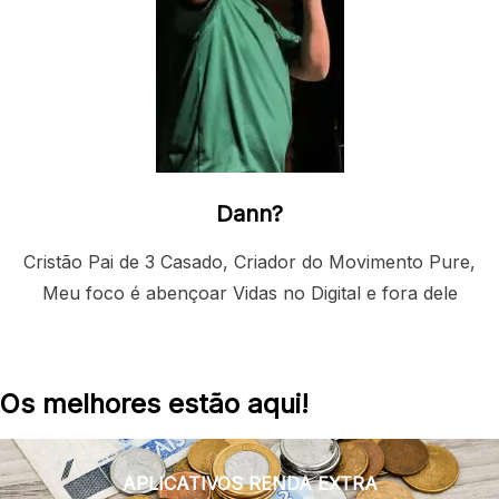
Dann?
Cristão Pai de 3 Casado, Criador do Movimento Pure,
Meu foco é abençoar Vidas no Digital e fora dele
Os melhores estão aqui!
APLICATIVOS RENDA EXTRA