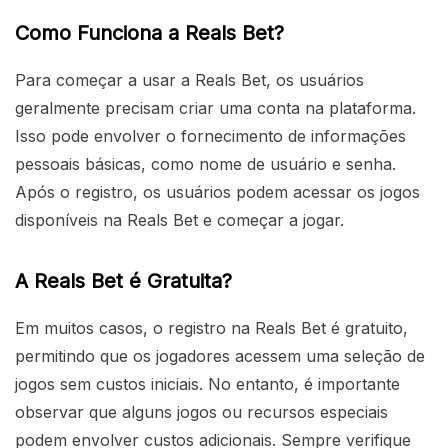
Como Funciona a Reals Bet?
Para começar a usar a Reals Bet, os usuários
geralmente precisam criar uma conta na plataforma.
Isso pode envolver o fornecimento de informações
pessoais básicas, como nome de usuário e senha.
Após o registro, os usuários podem acessar os jogos
disponíveis na Reals Bet e começar a jogar.
A Reals Bet é Gratuita?
Em muitos casos, o registro na Reals Bet é gratuito,
permitindo que os jogadores acessem uma seleção de
jogos sem custos iniciais. No entanto, é importante
observar que alguns jogos ou recursos especiais
podem envolver custos adicionais. Sempre verifique