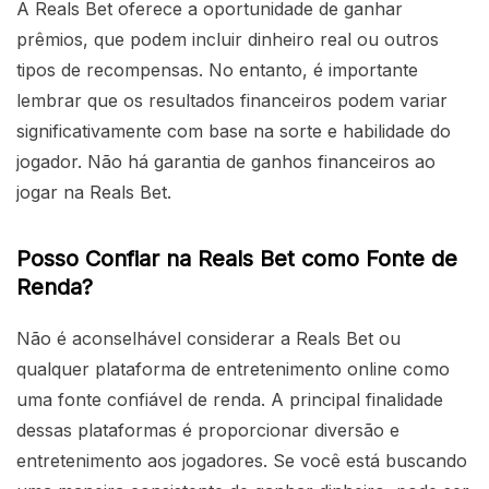
A Reals Bet oferece a oportunidade de ganhar
prêmios, que podem incluir dinheiro real ou outros
tipos de recompensas. No entanto, é importante
lembrar que os resultados financeiros podem variar
significativamente com base na sorte e habilidade do
jogador. Não há garantia de ganhos financeiros ao
jogar na Reals Bet.
Posso Confiar na Reals Bet como Fonte de
Renda?
Não é aconselhável considerar a Reals Bet ou
qualquer plataforma de entretenimento online como
uma fonte confiável de renda. A principal finalidade
dessas plataformas é proporcionar diversão e
entretenimento aos jogadores. Se você está buscando