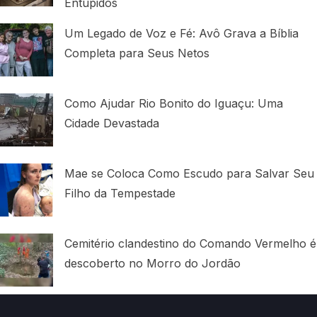
Entupidos
Um Legado de Voz e Fé: Avô Grava a Bíblia
Completa para Seus Netos
Como Ajudar Rio Bonito do Iguaçu: Uma
Cidade Devastada
Mae se Coloca Como Escudo para Salvar Seu
Filho da Tempestade
Cemitério clandestino do Comando Vermelho é
descoberto no Morro do Jordão