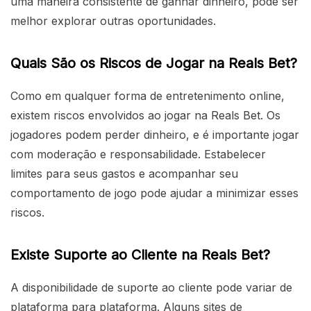
uma maneira consistente de ganhar dinheiro, pode ser
melhor explorar outras oportunidades.
Quais São os Riscos de Jogar na Reals Bet?
Como em qualquer forma de entretenimento online,
existem riscos envolvidos ao jogar na Reals Bet. Os
jogadores podem perder dinheiro, e é importante jogar
com moderação e responsabilidade. Estabelecer
limites para seus gastos e acompanhar seu
comportamento de jogo pode ajudar a minimizar esses
riscos.
Existe Suporte ao Cliente na Reals Bet?
A disponibilidade de suporte ao cliente pode variar de
plataforma para plataforma. Alguns sites de