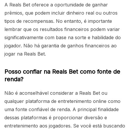
A Reals Bet oferece a oportunidade de ganhar
prêmios, que podem incluir dinheiro real ou outros
tipos de recompensas. No entanto, é importante
lembrar que os resultados financeiros podem variar
significativamente com base na sorte e habilidade do
jogador. Não há garantia de ganhos financeiros ao
jogar na Reals Bet.
Posso confiar na Reals Bet como fonte de
renda?
Não é aconselhável considerar a Reals Bet ou
qualquer plataforma de entretenimento online como
uma fonte confiável de renda. A principal finalidade
dessas plataformas é proporcionar diversão e
entretenimento aos jogadores. Se você está buscando