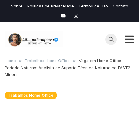
Skip
Sobre
Políticas de Privacidade
Termos de Uso
Contato
to
content
Hugo
Seu Site de
Conteudos de
Home
Trabalhos Home Office
Vaga em Home Office
Dann
Período Noturno: Analista de Suporte Técnico Noturno na FAST2
IAS e Avaliação
Miners
de Mídias
Lucrativas
Trabalhos Home Office