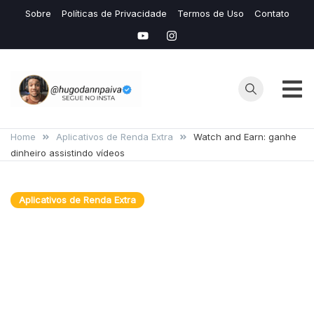
Skip
Sobre
Políticas de Privacidade
Termos de Uso
Contato
to
content
Hugo
Seu Site de
Conteudos de
Home
Aplicativos de Renda Extra
Watch and Earn: ganhe
Dann
dinheiro assistindo vídeos
IAS e Avaliação
de Mídias
Lucrativas
Aplicativos de Renda Extra