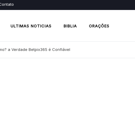
Contato
ULTIMAS NOTICIAS
BIBLIA
ORAÇÕES
o? a Verdade Betpix365 é Confiável