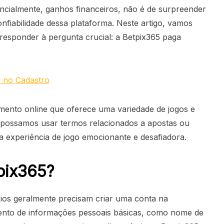
ncialmente, ganhos financeiros, não é de surpreender
nfiabilidade dessa plataforma. Neste artigo, vamos
responder à pergunta crucial: a Betpix365 paga
 no Cadastro
mento online que oferece uma variedade de jogos e
 possamos usar termos relacionados a apostas ou
a experiência de jogo emocionante e desafiadora.
pix365?
ios geralmente precisam criar uma conta na
mento de informações pessoais básicas, como nome de