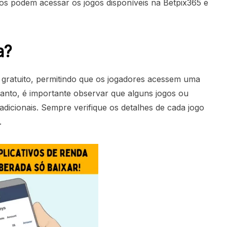
ios podem acessar os jogos disponíveis na Betpix365 e
a?
é gratuito, permitindo que os jogadores acessem uma
ntanto, é importante observar que alguns jogos ou
dicionais. Sempre verifique os detalhes de cada jogo
.