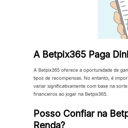
A Betpix365 Paga Din
A Betpix365 oferece a oportunidade de gan
tipos de recompensas. No entanto, é impor
variar significativamente com base na sorte
financeiros ao jogar na Betpix365.
Posso Confiar na Bet
Renda?