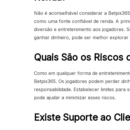
Não é aconselhável considerar a Betpix365
como uma fonte confiável de renda. A princ
diversão e entretenimento aos jogadores. 
ganhar dinheiro, pode ser melhor explorar
Quais São os Riscos 
Como em qualquer forma de entretenimento 
Betpix365. Os jogadores podem perder dinh
responsabilidade. Estabelecer limites par
pode ajudar a minimizar esses riscos.
Existe Suporte ao Cli