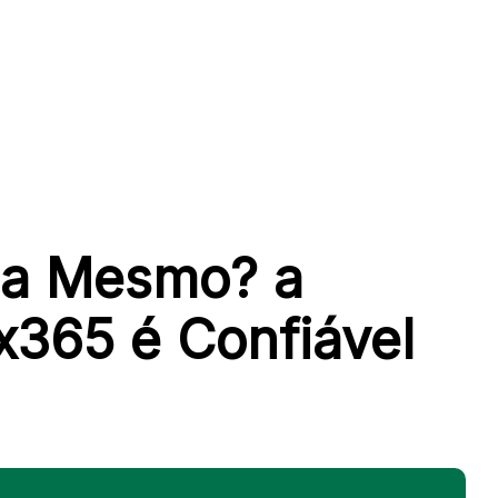
ga Mesmo? a
x365 é Confiável