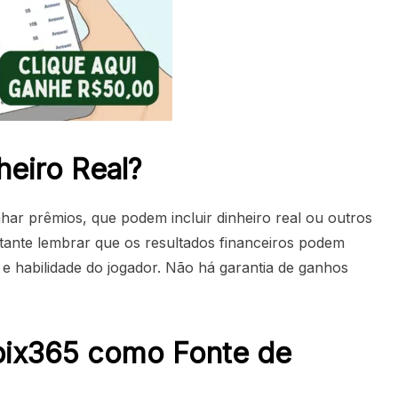
heiro Real?
har prêmios, que podem incluir dinheiro real ou outros
tante lembrar que os resultados financeiros podem
 e habilidade do jogador. Não há garantia de ganhos
pix365 como Fonte de