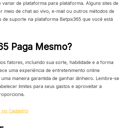
e variar de plataforma para plataforma. Alguns sites de
r meio de chat ao vivo, e-mail ou outros métodos de
ões de suporte na plataforma Betpix365 que você está
365 Paga Mesmo?
s fatores, incluindo sua sorte, habilidade e a forma
ece uma experiência de entretenimento online
 uma maneira garantida de ganhar dinheiro. Lembre-se
belecer limites para seus gastos e aproveitar a
proporciona.
 no Cadastro