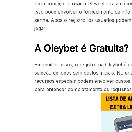
Para começar a usar a Oleybet, os usuário
Isso pode envolver o fornecimento de inf
senha. Após o registro, os usuários podem
jogar.
A Oleybet é Gratuita?
Em muitos casos, o registro na Oleybet é g
seleção de jogos sem custos iniciais. No e
recursos especiais podem envolver custos a
para entender completamente os requisitos