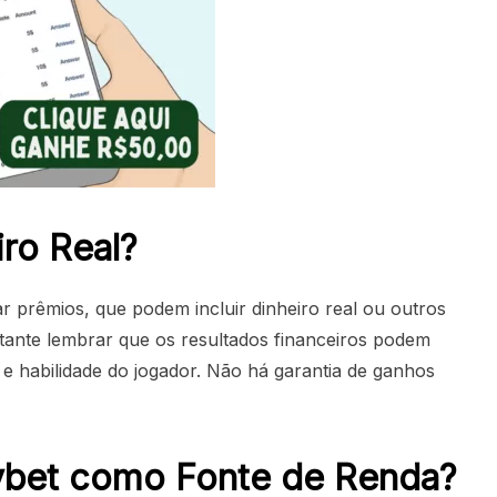
ro Real?
r prêmios, que podem incluir dinheiro real ou outros
tante lembrar que os resultados financeiros podem
 e habilidade do jogador. Não há garantia de ganhos
ybet como Fonte de Renda?