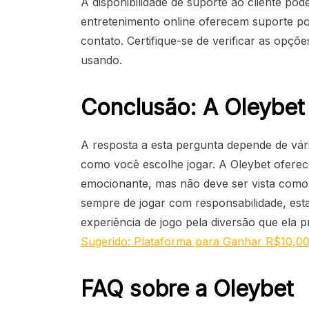
A disponibilidade de suporte ao cliente pod
entretenimento online oferecem suporte po
contato. Certifique-se de verificar as opç
usando.
Conclusão: A Oleybe
A resposta a esta pergunta depende de vário
como você escolhe jogar. A Oleybet oferec
emocionante, mas não deve ser vista como
sempre de jogar com responsabilidade, esta
experiência de jogo pela diversão que ela 
Sugerido: Plataforma para Ganhar R$10,00
FAQ sobre a Oleybet