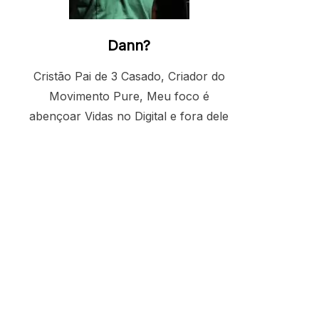
Dann?
Cristão Pai de 3 Casado, Criador do
Movimento Pure, Meu foco é
abençoar Vidas no Digital e fora dele