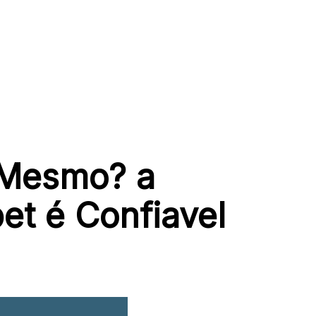
 Mesmo? a
et é Confiavel